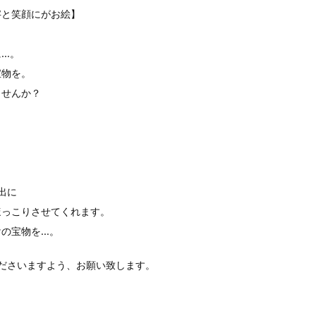
字と笑顔にがお絵】
に…。
宝物を。
ませんか？
出に
ほっこりさせてくれます。
けの宝物を…。
ださいますよう、お願い致します。